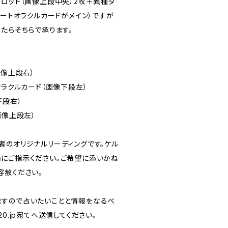
タロット（画像上段中央）2枚＋異種タ
ハートオラクルカードがメイン）ですが
たらそちらで承ります。
画像上段右）
オラクルカード（画像下段左）
下段右）
画像上段左）
者のオリジナルリーディングです。ケル
にご指示ください。ご希望に添いかね
容赦ください。
すので占いたいことと情報をなるべ
0.jp
宛てへ送信してください。