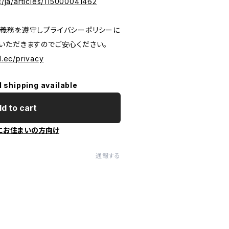
c/ja/articles/115000041462
義務を遵守しプライバシーポリシーに
いただきますのでご安心ください。
l.ec/privacy
l shipping available
d to cart
にお住まいの方向け
通報する