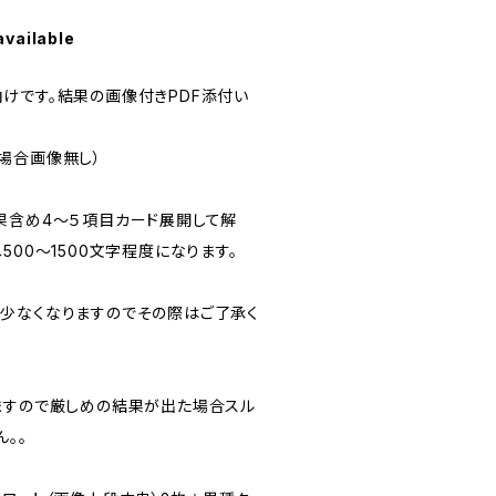
available
けです。結果の画像付きPDF添付い
場合画像無し）
果含め4～５項目カード展開して解
500～1500文字程度になります。
少なくなりますのでその際はご了承く
ますので厳しめの結果が出た場合スル
。。